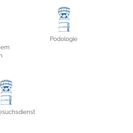
Podologie
enem
m
suchsdienst